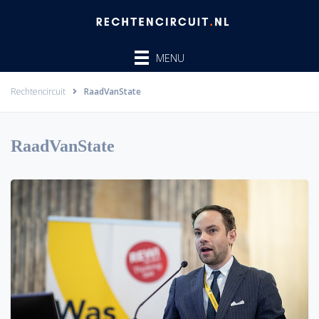
Ga
naar
de
MENU
inhoud
Rechtencircuit
RaadVanState
RaadVanState