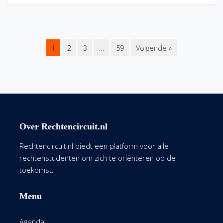
1
2
3
…
59
Volgende »
Over Rechtencircuit.nl
Rechtencircuit.nl biedt een platform voor alle
rechtenstudenten om zich te oriënteren op de
toekomst.
Menu
Agenda