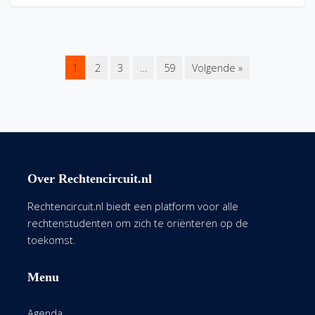
1
2
3
…
59
Volgende »
Over Rechtencircuit.nl
Rechtencircuit.nl biedt een platform voor alle
rechtenstudenten om zich te oriënteren op de
toekomst.
Menu
Agenda