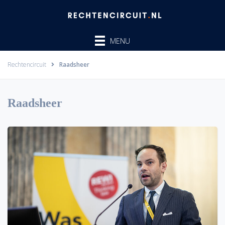
Ga
naar
de
MENU
inhoud
Rechtencircuit
Raadsheer
Raadsheer