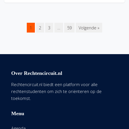
1
2
3
…
59
Volgende »
Over Rechtencircuit.nl
Rechtencircuit.nl biedt een platform voor alle
rechtenstudenten om zich te oriënteren op de
toekomst.
Menu
Agenda