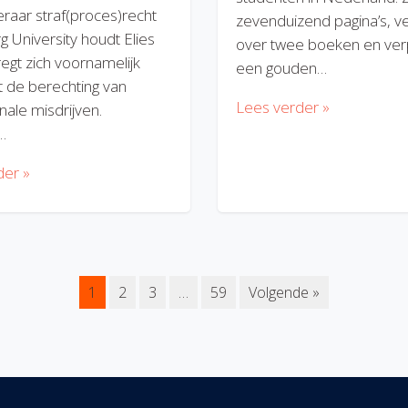
eraar straf(proces)recht
zevenduizend pagina’s, v
rg University houdt Elies
over twee boeken en verp
regt zich voornamelijk
een gouden…
 de berechting van
Lees verder »
nale misdrijven.
…
der »
1
2
3
…
59
Volgende »