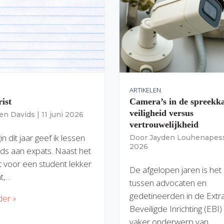
ARTIKELEN
rist
Camera’s in de spreekk
veiligheid versus
ien Davids
|
11 juni 2026
vertrouwelijkheid
n dit jaar geef ik lessen
Door
Jayden Louhenapes
2026
ds aan expats. Naast het
dit voor een student lekker
De afgelopen jaren is het
nt,…
tussen advocaten en
gedetineerden in de Extr
der »
Beveiligde Inrichting (EBI
vaker onderwerp van…