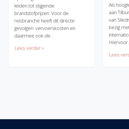
Als hoogl
leiden tot stijgende
aan Tilbu
brandstofprijzen. Voor de
van Slied
reisbranche heeft dit directe
bezig met
gevolgen: vervoerskosten en
internatio
daarmee ook de…
Hiervoor
Lees verder »
Lees ver