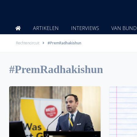
Ga
naar
de
inhoud
ARTIKELEN
INTERVIEWS
VAN BUND
Rechtencircuit
#PremRadhakishun
#PremRadhakishun