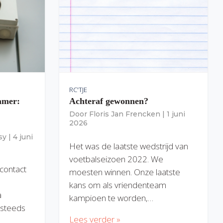
RC'TJE
amer:
Achteraf gewonnen?
Door
Floris Jan Frencken
|
1 juni
2026
sy
|
4 juni
Het was de laatste wedstrijd van
voetbalseizoen 2022. We
 contact
moesten winnen. Onze laatste
kans om als vriendenteam
a
kampioen te worden,…
) steeds
Lees verder »