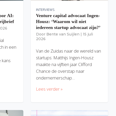
INTERVIEWS
oor AI:
Venture capital advocaat Ingen-
rijbrief
Housz: ‘Waarom wil niet
iedereen startup advocaat zijn?’
 2026
Door
Bente van Suijlen
|
15 juli
2026
ial
ich in een
Van de Zuidas naar de wereld van
startups: Matthijs Ingen-Housz
 kans
maakte na vijftien jaar Clifford
Chance de overstap naar
ondernemerschap…
Lees verder »