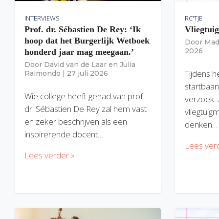
INTERVIEWS
RC'TJE
Prof. dr. Sébastien De Rey: ‘Ik
Vliegtui
hoop dat het Burgerlijk Wetboek
Door
Mad
2026
honderd jaar mag meegaan.’
Door
David van de Laar
en
Julia
Tijdens h
Raimondo
|
27 juli 2026
startbaan
Wie college heeft gehad van prof.
verzoek: 
dr. Sébastien De Rey zal hem vast
vliegtuig
en zeker beschrijven als een
denken…
inspirerende docent…
Lees ver
Lees verder »