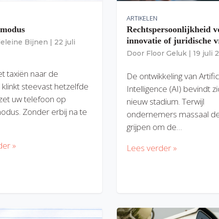
ARTIKELEN
gmodus
Rechtspersoonlijkheid v
innovatie of juridische v
eleine Bijnen
|
22 juli
Door
Floor Geluk
|
19 juli
et taxiën naar de
De ontwikkeling van Artific
 klinkt steevast hetzelfde
Intelligence (AI) bevindt z
zet uw telefoon op
nieuw stadium. Terwijl
modus. Zonder erbij na te
ondernemers massaal de
grijpen om de…
der »
Lees verder »