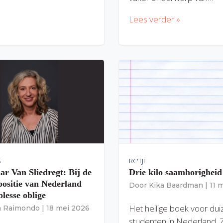
Lees verder »
S
RC'TJE
ar Van Sliedregt: Bij de
Drie kilo saamhorigheid
 positie van Nederland
Door
Kika Baardman
|
11 
lesse oblige
Het heilige boek voor du
ia Raimondo
|
18 mei 2026
studenten in Nederland. 