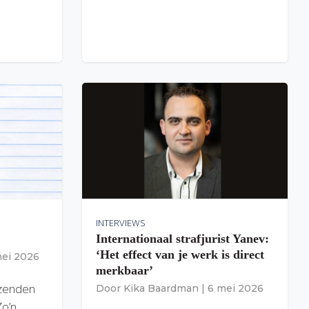
INTERVIEWS
Internationaal strafjurist Yanev:
‘Het effect van je werk is direct
mei 2026
merkbaar’
izenden
Door
Kika Baardman
|
6 mei 2026
Zo’n