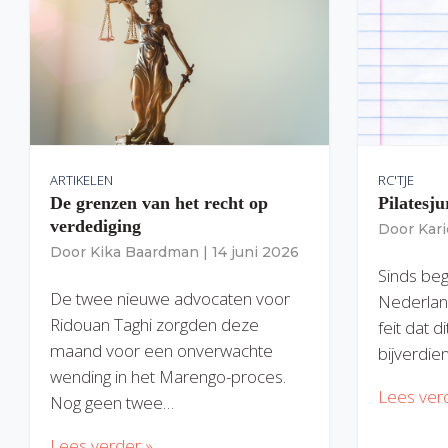
ARTIKELEN
RC'TJE
De grenzen van het recht op
Pilatesju
verdediging
Door
Kar
Door
Kika Baardman
|
14 juni 2026
Sinds begi
De twee nieuwe advocaten voor
Nederlan
Ridouan Taghi zorgden deze
feit dat 
maand voor een onverwachte
bijverdie
wending in het Marengo-proces.
Lees ver
Nog geen twee…
Lees verder »