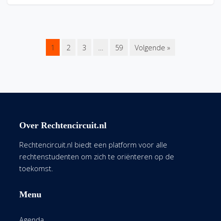
1
2
3
…
59
Volgende »
Over Rechtencircuit.nl
Rechtencircuit.nl biedt een platform voor alle
rechtenstudenten om zich te oriënteren op de
toekomst.
Menu
Agenda