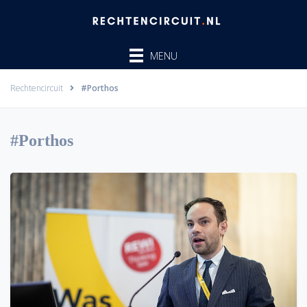
Ga
naar
de
MENU
inhoud
Rechtencircuit
#Porthos
#Porthos