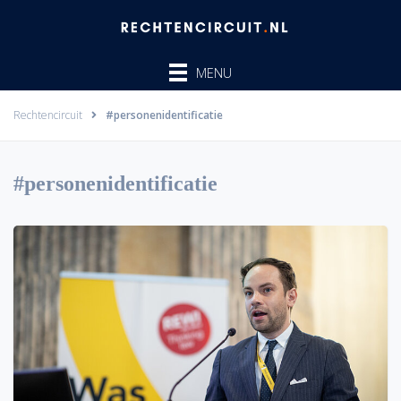
Ga
naar
de
MENU
inhoud
Rechtencircuit
#personenidentificatie
#personenidentificatie