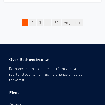
1
2
3
…
59
Volgende »
Over Rechtencircuit.nl
Rechtencircuit.nl biedt een platform voor alle
rechtenstudenten om zich te oriënteren op de
toekomst.
Menu
Agenda