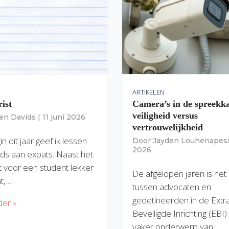
ARTIKELEN
rist
Camera’s in de spreekk
veiligheid versus
ien Davids
|
11 juni 2026
vertrouwelijkheid
n dit jaar geef ik lessen
Door
Jayden Louhenapes
2026
ds aan expats. Naast het
dit voor een student lekker
De afgelopen jaren is het
nt,…
tussen advocaten en
gedetineerden in de Extr
der »
Beveiligde Inrichting (EBI
vaker onderwerp van…