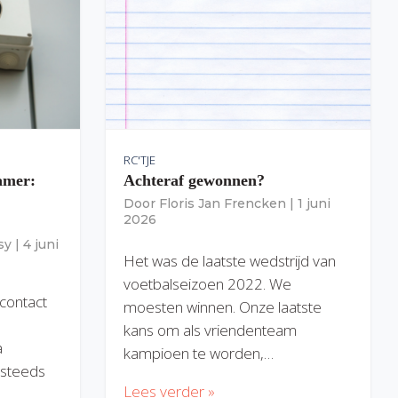
RC'TJE
amer:
Achteraf gewonnen?
Door
Floris Jan Frencken
|
1 juni
2026
sy
|
4 juni
Het was de laatste wedstrijd van
voetbalseizoen 2022. We
 contact
moesten winnen. Onze laatste
kans om als vriendenteam
a
kampioen te worden,…
) steeds
Lees verder »