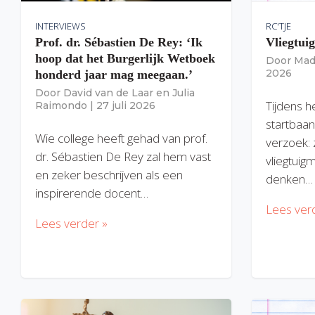
INTERVIEWS
RC'TJE
Prof. dr. Sébastien De Rey: ‘Ik
Vliegtui
hoop dat het Burgerlijk Wetboek
Door
Mad
2026
honderd jaar mag meegaan.’
Door
David van de Laar
en
Julia
Tijdens h
Raimondo
|
27 juli 2026
startbaan
Wie college heeft gehad van prof.
verzoek: 
dr. Sébastien De Rey zal hem vast
vliegtuig
en zeker beschrijven als een
denken…
inspirerende docent…
Lees ver
Lees verder »