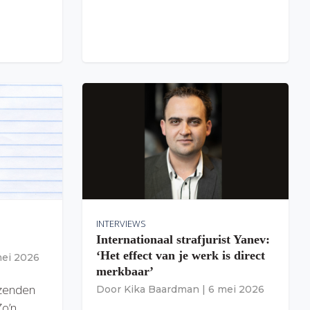
INTERVIEWS
Internationaal strafjurist Yanev:
‘Het effect van je werk is direct
mei 2026
merkbaar’
izenden
Door
Kika Baardman
|
6 mei 2026
Zo’n