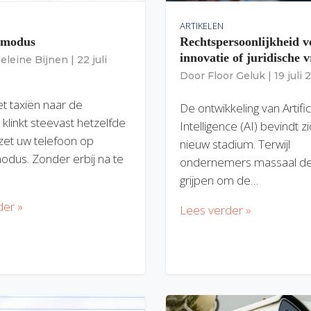
ARTIKELEN
gmodus
Rechtspersoonlijkheid v
innovatie of juridische v
eleine Bijnen
|
22 juli
Door
Floor Geluk
|
19 juli
et taxiën naar de
De ontwikkeling van Artific
 klinkt steevast hetzelfde
Intelligence (AI) bevindt z
zet uw telefoon op
nieuw stadium. Terwijl
modus. Zonder erbij na te
ondernemers massaal de
grijpen om de…
der »
Lees verder »