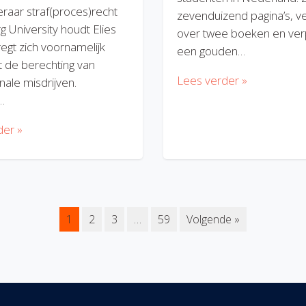
eraar straf(proces)recht
zevenduizend pagina’s, v
rg University houdt Elies
over twee boeken en verp
regt zich voornamelijk
een gouden…
 de berechting van
Lees verder »
nale misdrijven.
…
der »
1
2
3
…
59
Volgende »