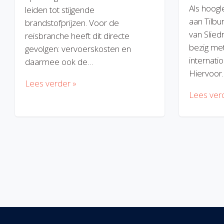
Als hoogl
leiden tot stijgende
aan Tilbu
brandstofprijzen. Voor de
van Slied
reisbranche heeft dit directe
bezig met
gevolgen: vervoerskosten en
internatio
daarmee ook de…
Hiervoor
Lees verder »
Lees ver