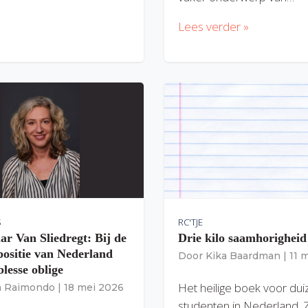
Lees verder »
S
RC'TJE
ar Van Sliedregt: Bij de
Drie kilo saamhorigheid
 positie van Nederland
Door
Kika Baardman
|
11 
lesse oblige
Het heilige boek voor du
ia Raimondo
|
18 mei 2026
studenten in Nederland. 