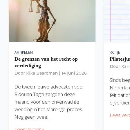
ARTIKELEN
RC'TJE
De grenzen van het recht op
Pilatesju
verdediging
Door
Kar
Door
Kika Baardman
|
14 juni 2026
Sinds begi
De twee nieuwe advocaten voor
Nederlan
Ridouan Taghi zorgden deze
feit dat 
maand voor een onverwachte
bijverdie
wending in het Marengo-proces.
Lees ver
Nog geen twee…
Lees verder »