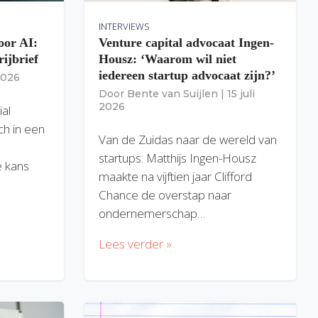
INTERVIEWS
oor AI:
Venture capital advocaat Ingen-
rijbrief
Housz: ‘Waarom wil niet
iedereen startup advocaat zijn?’
 2026
Door
Bente van Suijlen
|
15 juli
2026
ial
ich in een
Van de Zuidas naar de wereld van
startups: Matthijs Ingen-Housz
 kans
maakte na vijftien jaar Clifford
Chance de overstap naar
ondernemerschap…
Lees verder »