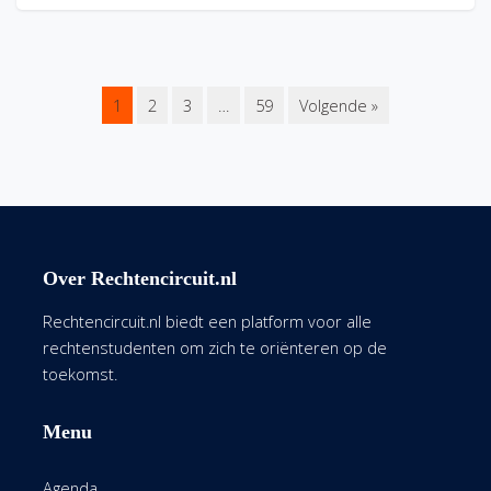
1
2
3
…
59
Volgende »
Over Rechtencircuit.nl
Rechtencircuit.nl biedt een platform voor alle
rechtenstudenten om zich te oriënteren op de
toekomst.
Menu
Agenda