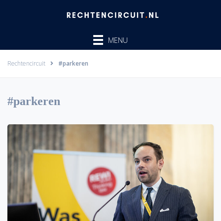
Ga
naar
de
MENU
inhoud
Rechtencircuit
#parkeren
#parkeren