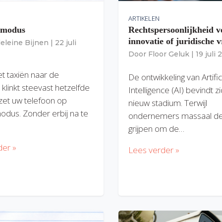
ARTIKELEN
gmodus
Rechtspersoonlijkheid v
innovatie of juridische v
eleine Bijnen
|
22 juli
Door
Floor Geluk
|
19 juli
et taxiën naar de
De ontwikkeling van Artific
 klinkt steevast hetzelfde
Intelligence (AI) bevindt z
zet uw telefoon op
nieuw stadium. Terwijl
modus. Zonder erbij na te
ondernemers massaal de
grijpen om de…
der »
Lees verder »