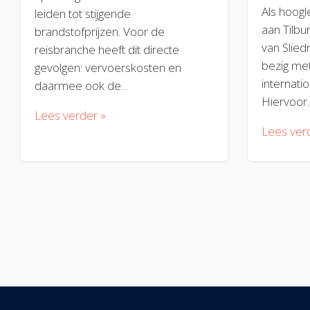
Als hoogl
leiden tot stijgende
aan Tilbu
brandstofprijzen. Voor de
van Slied
reisbranche heeft dit directe
bezig met
gevolgen: vervoerskosten en
internatio
daarmee ook de…
Hiervoor
Lees verder »
Lees ver