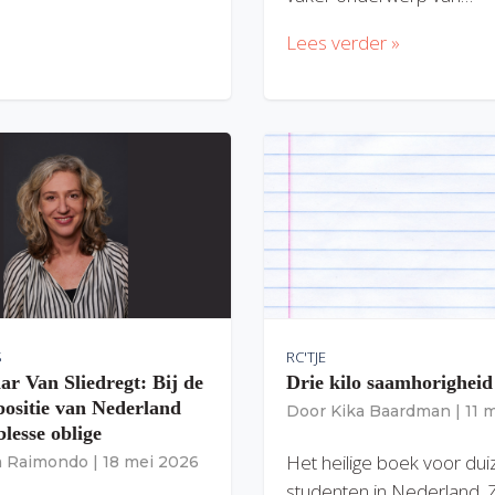
Lees verder »
S
RC'TJE
ar Van Sliedregt: Bij de
Drie kilo saamhorigheid
 positie van Nederland
Door
Kika Baardman
|
11 
lesse oblige
Het heilige boek voor du
ia Raimondo
|
18 mei 2026
studenten in Nederland. 