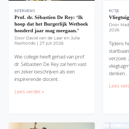
INTERVIEWS
RC'TJE
Prof. dr. Sébastien De Rey: ‘Ik
Vliegtui
hoop dat het Burgerlijk Wetboek
Door
Mad
2026
honderd jaar mag meegaan.’
Door
David van de Laar
en
Julia
Tijdens h
Raimondo
|
27 juli 2026
startbaan
Wie college heeft gehad van prof.
verzoek: 
dr. Sébastien De Rey zal hem vast
vliegtuig
en zeker beschrijven als een
denken…
inspirerende docent…
Lees ver
Lees verder »