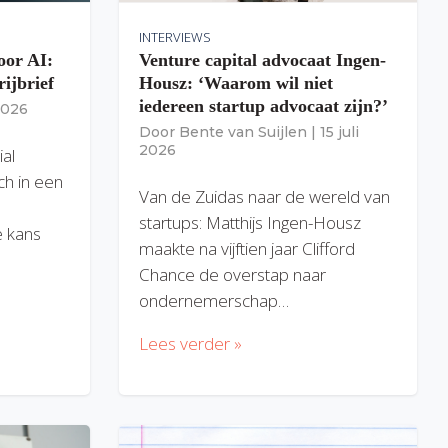
INTERVIEWS
oor AI:
Venture capital advocaat Ingen-
rijbrief
Housz: ‘Waarom wil niet
iedereen startup advocaat zijn?’
 2026
Door
Bente van Suijlen
|
15 juli
2026
ial
ich in een
Van de Zuidas naar de wereld van
startups: Matthijs Ingen-Housz
 kans
maakte na vijftien jaar Clifford
Chance de overstap naar
ondernemerschap…
Lees verder »