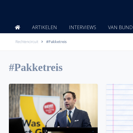
Ga
naar
de
inhoud
ARTIKELEN
INTERVIEWS
VAN BUND
Rechtencircuit
#Pakketreis
#Pakketreis