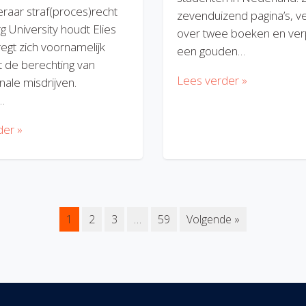
eraar straf(proces)recht
zevenduizend pagina’s, v
rg University houdt Elies
over twee boeken en verp
regt zich voornamelijk
een gouden…
 de berechting van
Lees verder »
nale misdrijven.
…
der »
1
2
3
…
59
Volgende »