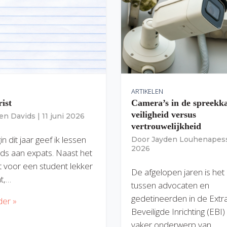
ARTIKELEN
rist
Camera’s in de spreekk
veiligheid versus
ien Davids
|
11 juni 2026
vertrouwelijkheid
n dit jaar geef ik lessen
Door
Jayden Louhenapes
2026
ds aan expats. Naast het
dit voor een student lekker
De afgelopen jaren is het
nt,…
tussen advocaten en
gedetineerden in de Extr
der »
Beveiligde Inrichting (EBI
vaker onderwerp van…