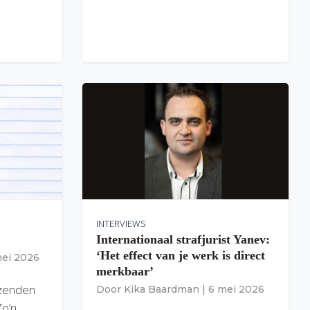
INTERVIEWS
Internationaal strafjurist Yanev:
‘Het effect van je werk is direct
mei 2026
merkbaar’
izenden
Door
Kika Baardman
|
6 mei 2026
Zo’n