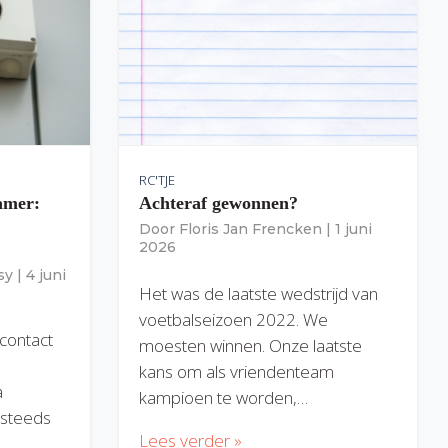
RC'TJE
amer:
Achteraf gewonnen?
Door
Floris Jan Frencken
|
1 juni
2026
sy
|
4 juni
Het was de laatste wedstrijd van
voetbalseizoen 2022. We
 contact
moesten winnen. Onze laatste
kans om als vriendenteam
a
kampioen te worden,…
) steeds
Lees verder »