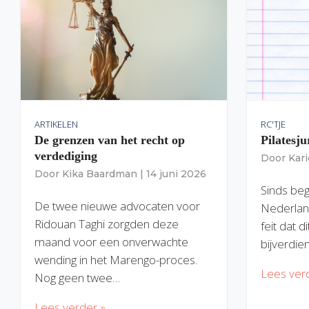
ARTIKELEN
RC'TJE
De grenzen van het recht op
Pilatesju
verdediging
Door
Kar
Door
Kika Baardman
|
14 juni 2026
Sinds begi
De twee nieuwe advocaten voor
Nederlan
Ridouan Taghi zorgden deze
feit dat 
maand voor een onverwachte
bijverdie
wending in het Marengo-proces.
Lees ver
Nog geen twee…
Lees verder »