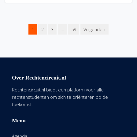
1
2
3
…
59
Volgende »
Over Rechtencircuit.nl
Rechtencircuit.nl biedt een platform voor alle
rechtenstudenten om zich te oriënteren op de
toekomst.
Menu
Agenda