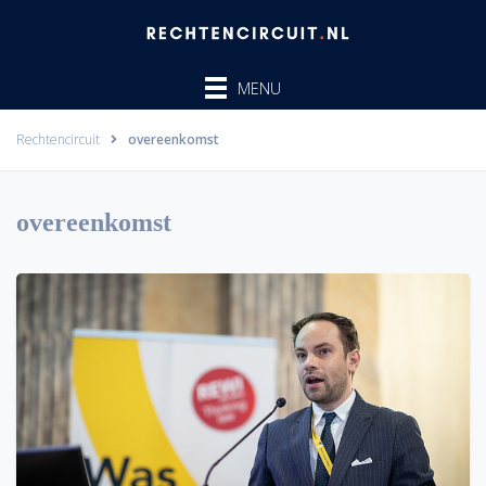
Ga
naar
de
MENU
inhoud
Rechtencircuit
overeenkomst
overeenkomst