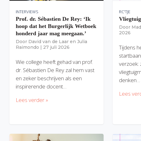
INTERVIEWS
RC'TJE
Prof. dr. Sébastien De Rey: ‘Ik
Vliegtui
hoop dat het Burgerlijk Wetboek
Door
Mad
2026
honderd jaar mag meegaan.’
Door
David van de Laar
en
Julia
Tijdens h
Raimondo
|
27 juli 2026
startbaan
Wie college heeft gehad van prof.
verzoek: 
dr. Sébastien De Rey zal hem vast
vliegtuig
en zeker beschrijven als een
denken…
inspirerende docent…
Lees ver
Lees verder »