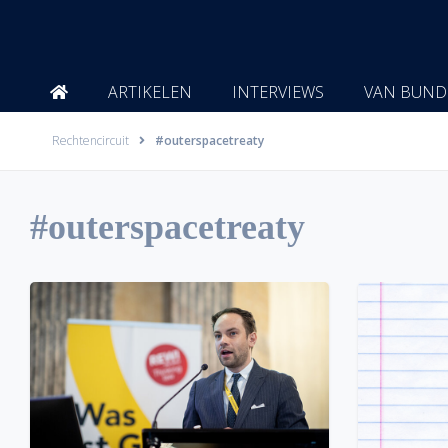
Ga
naar
de
inhoud
ARTIKELEN
INTERVIEWS
VAN BUND
Rechtencircuit
#outerspacetreaty
#outerspacetreaty