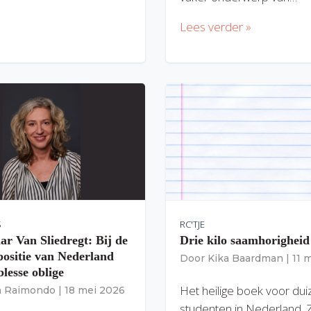
Lees verder »
S
RC'TJE
ar Van Sliedregt: Bij de
Drie kilo saamhorigheid
 positie van Nederland
Door
Kika Baardman
|
11 
lesse oblige
Het heilige boek voor du
ia Raimondo
|
18 mei 2026
studenten in Nederland. 