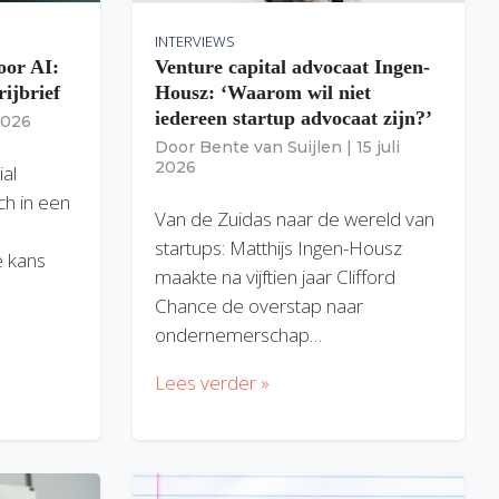
INTERVIEWS
oor AI:
Venture capital advocaat Ingen-
rijbrief
Housz: ‘Waarom wil niet
iedereen startup advocaat zijn?’
 2026
Door
Bente van Suijlen
|
15 juli
2026
ial
ich in een
Van de Zuidas naar de wereld van
startups: Matthijs Ingen-Housz
 kans
maakte na vijftien jaar Clifford
Chance de overstap naar
ondernemerschap…
Lees verder »