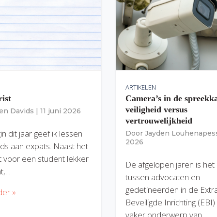
ARTIKELEN
rist
Camera’s in de spreekk
veiligheid versus
ien Davids
|
11 juni 2026
vertrouwelijkheid
n dit jaar geef ik lessen
Door
Jayden Louhenapes
2026
ds aan expats. Naast het
dit voor een student lekker
De afgelopen jaren is het
nt,…
tussen advocaten en
gedetineerden in de Extr
der »
Beveiligde Inrichting (EBI
vaker onderwerp van…