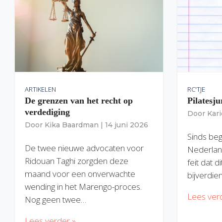
ARTIKELEN
RC'TJE
De grenzen van het recht op
Pilatesju
verdediging
Door
Kar
Door
Kika Baardman
|
14 juni 2026
Sinds begi
De twee nieuwe advocaten voor
Nederlan
Ridouan Taghi zorgden deze
feit dat 
maand voor een onverwachte
bijverdie
wending in het Marengo-proces.
Lees ver
Nog geen twee…
Lees verder »