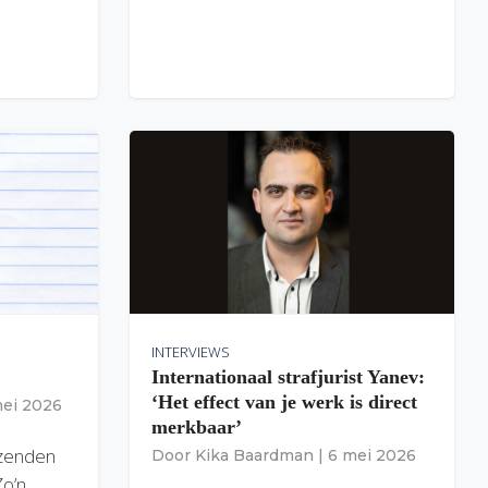
INTERVIEWS
Internationaal strafjurist Yanev:
‘Het effect van je werk is direct
mei 2026
merkbaar’
izenden
Door
Kika Baardman
|
6 mei 2026
Zo’n