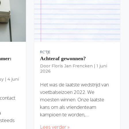
RC'TJE
amer:
Achteraf gewonnen?
Door
Floris Jan Frencken
|
1 juni
2026
sy
|
4 juni
Het was de laatste wedstrijd van
voetbalseizoen 2022. We
 contact
moesten winnen. Onze laatste
kans om als vriendenteam
a
kampioen te worden,…
) steeds
Lees verder »