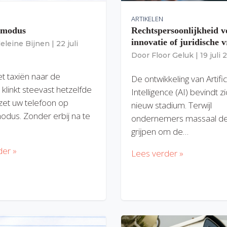
ARTIKELEN
gmodus
Rechtspersoonlijkheid v
innovatie of juridische v
eleine Bijnen
|
22 juli
Door
Floor Geluk
|
19 juli
et taxiën naar de
De ontwikkeling van Artific
 klinkt steevast hetzelfde
Intelligence (AI) bevindt z
zet uw telefoon op
nieuw stadium. Terwijl
modus. Zonder erbij na te
ondernemers massaal de
grijpen om de…
der »
Lees verder »