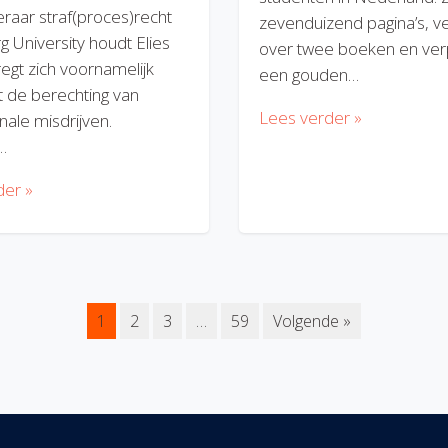
eraar straf(proces)recht
zevenduizend pagina’s, v
rg University houdt Elies
over twee boeken en verp
regt zich voornamelijk
een gouden…
 de berechting van
Lees verder »
nale misdrijven.
…
der »
1
2
3
…
59
Volgende »