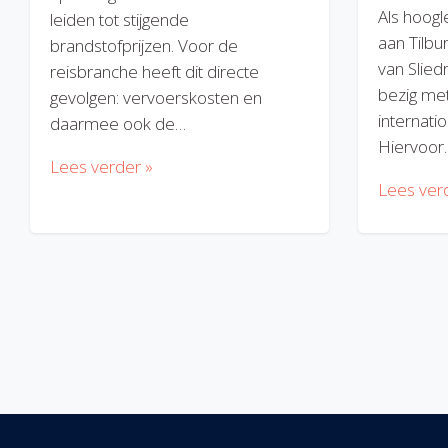
Als hoogl
leiden tot stijgende
aan Tilbu
brandstofprijzen. Voor de
van Slied
reisbranche heeft dit directe
bezig met
gevolgen: vervoerskosten en
internatio
daarmee ook de…
Hiervoor
Lees verder »
Lees ver