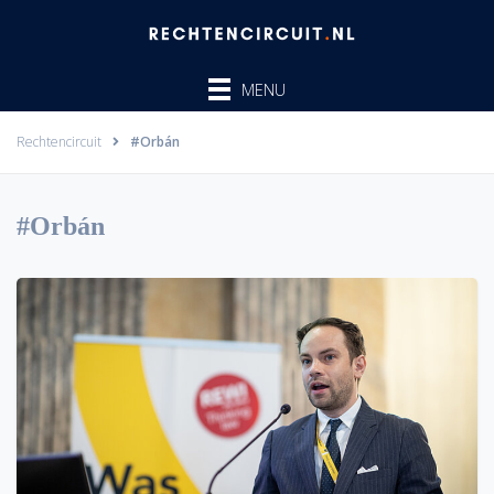
Ga
naar
de
MENU
inhoud
Rechtencircuit
#Orbán
#Orbán