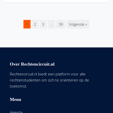
1
2
3
…
59
Volgende »
Over Rechtencircuit.nl
Rechtencircuit.nl biedt een platform voor alle
rechtenstudenten om zich te oriënteren op de
toekomst.
Menu
Agenda