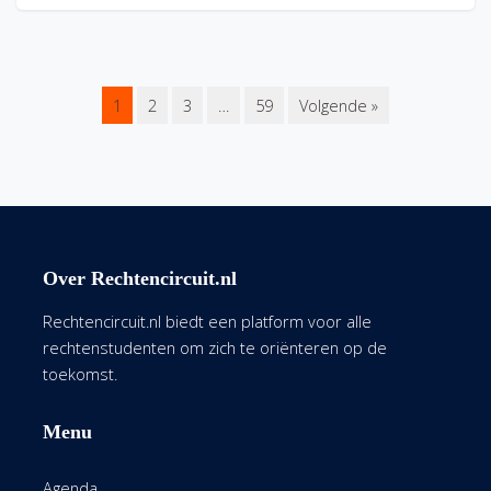
1
2
3
…
59
Volgende »
Over Rechtencircuit.nl
Rechtencircuit.nl biedt een platform voor alle
rechtenstudenten om zich te oriënteren op de
toekomst.
Menu
Agenda