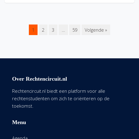
1
2
3
…
59
Volgende »
Over Rechtencircuit.nl
Rechtencircuit.nl biedt een platform voor alle
rechtenstudenten om zich te oriënteren op de
toekomst.
Menu
Agenda