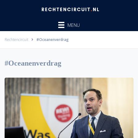
Ga
naar
de
MENU
inhoud
Rechtencircuit
#Oceanenverdrag
#Oceanenverdrag