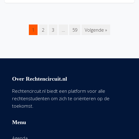
1
2
3
…
59
Volgende »
Over Rechtencircuit.nl
Rechtencircuit.nl biedt een platform voor alle
rechtenstudenten om zich te oriënteren op de
toekomst.
Menu
Agenda