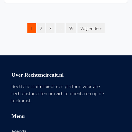
1
2
3
…
59
Volgende »
Over Rechtencircuit.nl
Rechtencircuit.nl biedt een platform voor alle
rechtenstudenten om zich te oriënteren op de
toekomst.
Menu
Agenda