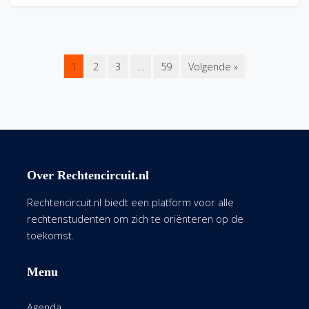
1
2
3
…
59
Volgende »
Over Rechtencircuit.nl
Rechtencircuit.nl biedt een platform voor alle
rechtenstudenten om zich te oriënteren op de
toekomst.
Menu
Agenda