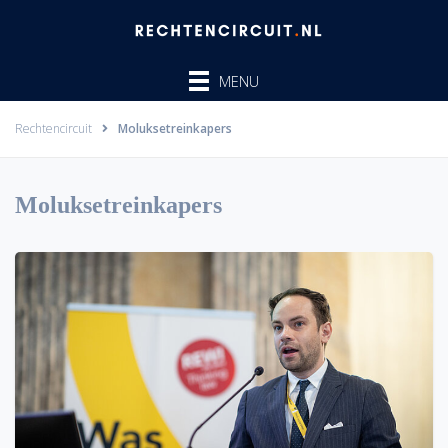
Ga
naar
de
MENU
inhoud
Rechtencircuit
Moluksetreinkapers
Moluksetreinkapers