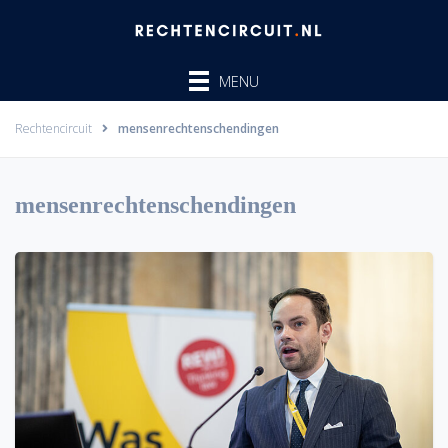
Ga
naar
de
MENU
inhoud
Rechtencircuit
mensenrechtenschendingen
mensenrechtenschendingen