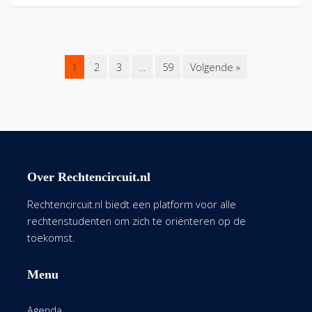
1
2
3
…
59
Volgende »
Over Rechtencircuit.nl
Rechtencircuit.nl biedt een platform voor alle
rechtenstudenten om zich te oriënteren op de
toekomst.
Menu
Agenda