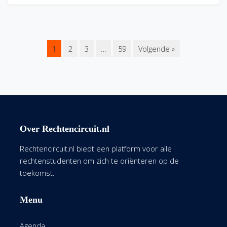
1
2
3
…
59
Volgende »
Over Rechtencircuit.nl
Rechtencircuit.nl biedt een platform voor alle
rechtenstudenten om zich te oriënteren op de
toekomst.
Menu
Agenda