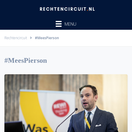
Ga
naar
de
MENU
inhoud
Rechtencircuit
#MeesPierson
#MeesPierson