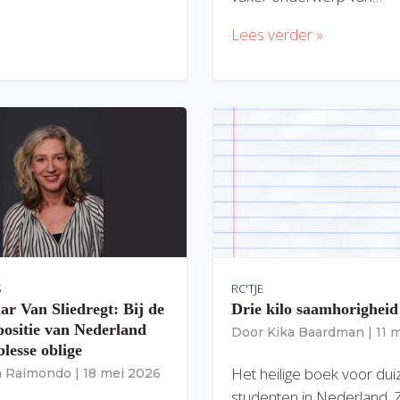
Lees verder »
S
RC'TJE
ar Van Sliedregt: Bij de
Drie kilo saamhorigheid
 positie van Nederland
Door
Kika Baardman
|
11 
lesse oblige
Het heilige boek voor du
ia Raimondo
|
18 mei 2026
studenten in Nederland. 