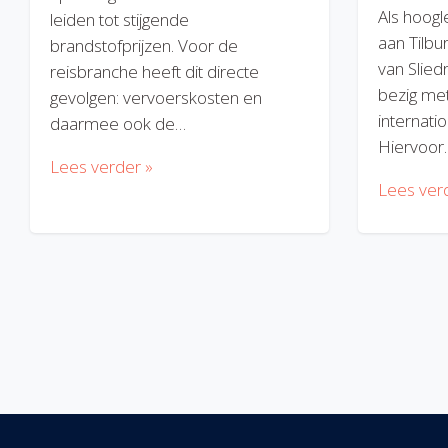
Als hoogl
leiden tot stijgende
aan Tilbu
brandstofprijzen. Voor de
van Slied
reisbranche heeft dit directe
bezig met
gevolgen: vervoerskosten en
internatio
daarmee ook de…
Hiervoor
Lees verder »
Lees ver