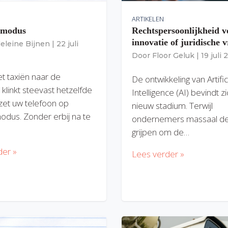
ARTIKELEN
gmodus
Rechtspersoonlijkheid v
innovatie of juridische v
eleine Bijnen
|
22 juli
Door
Floor Geluk
|
19 juli
et taxiën naar de
De ontwikkeling van Artific
 klinkt steevast hetzelfde
Intelligence (AI) bevindt z
zet uw telefoon op
nieuw stadium. Terwijl
modus. Zonder erbij na te
ondernemers massaal de
grijpen om de…
der »
Lees verder »