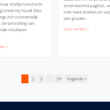
eraar straf(proces)recht
zevenduizend pagina’s, v
rg University houdt Elies
over twee boeken en verp
regt zich voornamelijk
een gouden…
 de berechting van
Lees verder »
nale misdrijven.
…
der »
1
2
3
…
59
Volgende »