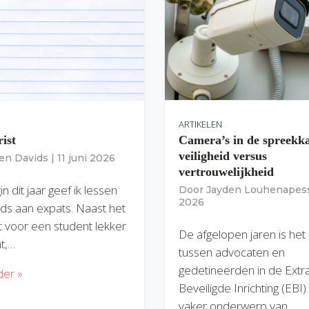
ARTIKELEN
rist
Camera’s in de spreekk
veiligheid versus
ien Davids
|
11 juni 2026
vertrouwelijkheid
n dit jaar geef ik lessen
Door
Jayden Louhenapes
2026
ds aan expats. Naast het
dit voor een student lekker
De afgelopen jaren is het
nt,…
tussen advocaten en
gedetineerden in de Extr
der »
Beveiligde Inrichting (EBI
vaker onderwerp van…