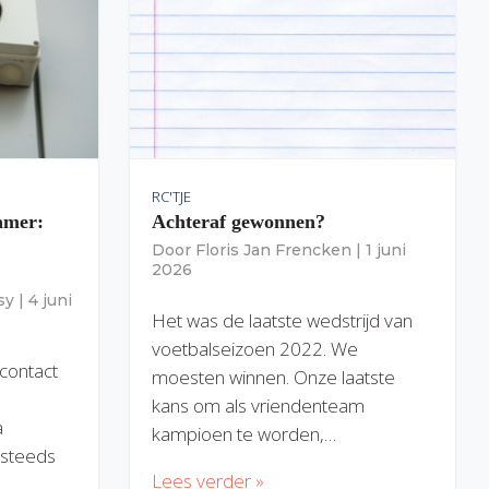
RC'TJE
amer:
Achteraf gewonnen?
Door
Floris Jan Frencken
|
1 juni
2026
sy
|
4 juni
Het was de laatste wedstrijd van
voetbalseizoen 2022. We
 contact
moesten winnen. Onze laatste
kans om als vriendenteam
a
kampioen te worden,…
) steeds
Lees verder »