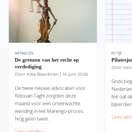
ARTIKELEN
RC'TJE
De grenzen van het recht op
Pilatesju
verdediging
Door
Kar
Door
Kika Baardman
|
14 juni 2026
Sinds begi
De twee nieuwe advocaten voor
Nederlan
Ridouan Taghi zorgden deze
feit dat 
maand voor een onverwachte
bijverdie
wending in het Marengo-proces.
Lees ver
Nog geen twee…
Lees verder »