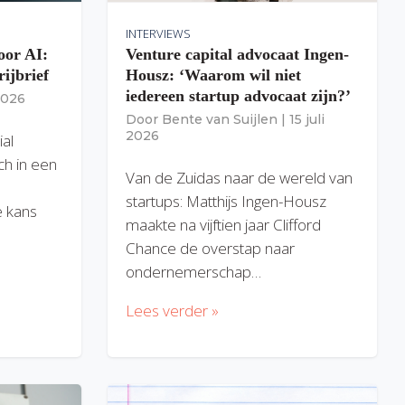
INTERVIEWS
oor AI:
Venture capital advocaat Ingen-
rijbrief
Housz: ‘Waarom wil niet
iedereen startup advocaat zijn?’
 2026
Door
Bente van Suijlen
|
15 juli
2026
ial
ich in een
Van de Zuidas naar de wereld van
startups: Matthijs Ingen-Housz
 kans
maakte na vijftien jaar Clifford
Chance de overstap naar
ondernemerschap…
Lees verder »