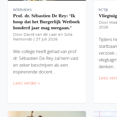
INTERVIEWS
RC'TJE
Prof. dr. Sébastien De Rey: ‘Ik
Vliegtui
hoop dat het Burgerlijk Wetboek
Door
Mad
2026
honderd jaar mag meegaan.’
Door
David van de Laar
en
Julia
Tijdens h
Raimondo
|
27 juli 2026
startbaan
Wie college heeft gehad van prof.
verzoek: 
dr. Sébastien De Rey zal hem vast
vliegtuig
en zeker beschrijven als een
denken…
inspirerende docent…
Lees ver
Lees verder »