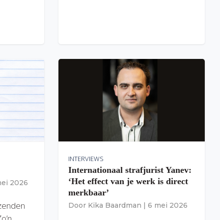
INTERVIEWS
Internationaal strafjurist Yanev:
‘Het effect van je werk is direct
mei 2026
merkbaar’
izenden
Door
Kika Baardman
|
6 mei 2026
Zo’n