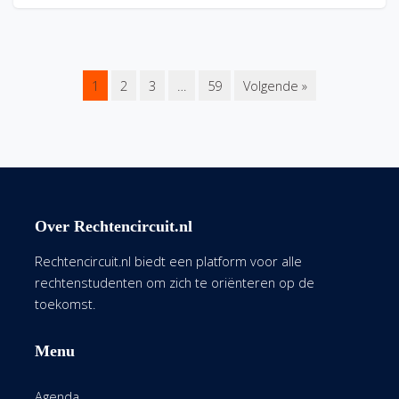
1
2
3
…
59
Volgende »
Over Rechtencircuit.nl
Rechtencircuit.nl biedt een platform voor alle
rechtenstudenten om zich te oriënteren op de
toekomst.
Menu
Agenda