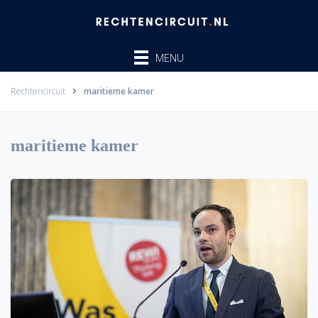
Ga
naar
de
MENU
inhoud
Rechtencircuit
maritieme kamer
maritieme kamer