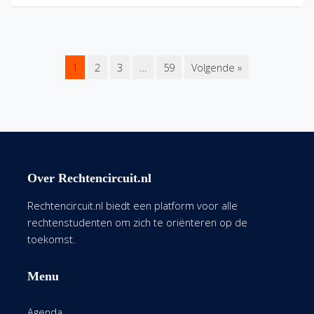
1
2
3
…
59
Volgende »
Over Rechtencircuit.nl
Rechtencircuit.nl biedt een platform voor alle
rechtenstudenten om zich te oriënteren op de
toekomst.
Menu
Agenda