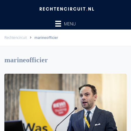
Ga
naar
de
MENU
inhoud
Rechtencircuit
marineofficier
marineofficier