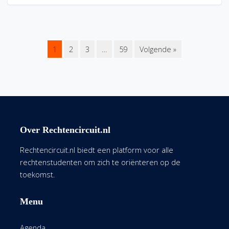
1
2
3
…
59
Volgende »
Over Rechtencircuit.nl
Rechtencircuit.nl biedt een platform voor alle
rechtenstudenten om zich te oriënteren op de
toekomst.
Menu
Agenda