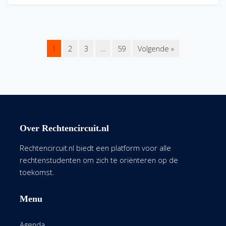
1
2
3
…
59
Volgende »
Over Rechtencircuit.nl
Rechtencircuit.nl biedt een platform voor alle
rechtenstudenten om zich te oriënteren op de
toekomst.
Menu
Agenda