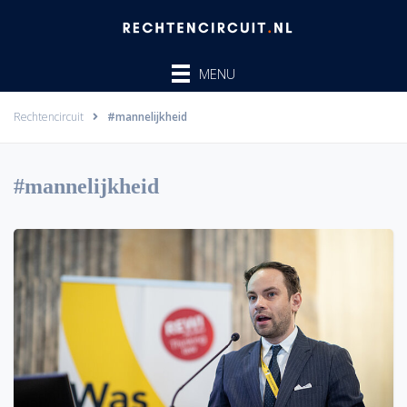
Ga
naar
de
MENU
inhoud
Rechtencircuit
#mannelijkheid
#mannelijkheid