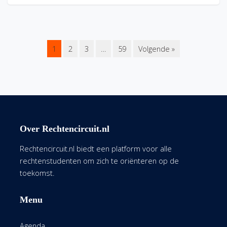
1
2
3
…
59
Volgende »
Over Rechtencircuit.nl
Rechtencircuit.nl biedt een platform voor alle
rechtenstudenten om zich te oriënteren op de
toekomst.
Menu
Agenda