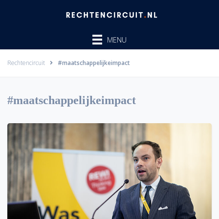
Ga
naar
de
MENU
inhoud
Rechtencircuit
#maatschappelijkeimpact
#maatschappelijkeimpact