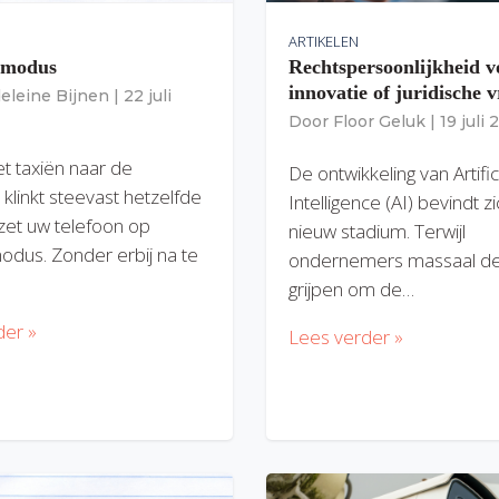
ARTIKELEN
gmodus
Rechtspersoonlijkheid v
innovatie of juridische v
eleine Bijnen
|
22 juli
Door
Floor Geluk
|
19 juli
et taxiën naar de
De ontwikkeling van Artific
 klinkt steevast hetzelfde
Intelligence (AI) bevindt z
zet uw telefoon op
nieuw stadium. Terwijl
modus. Zonder erbij na te
ondernemers massaal de
grijpen om de…
der »
Lees verder »