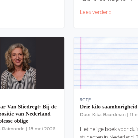
Lees verder »
S
RC'TJE
ar Van Sliedregt: Bij de
Drie kilo saamhorigheid
 positie van Nederland
Door
Kika Baardman
|
11 
lesse oblige
Het heilige boek voor du
ia Raimondo
|
18 mei 2026
studenten in Nederland. 