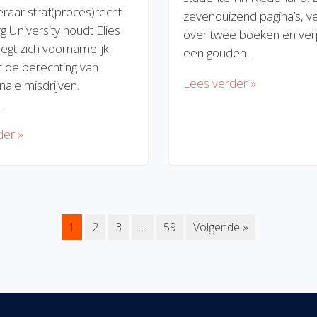
eraar straf(proces)recht
zevenduizend pagina’s, v
rg University houdt Elies
over twee boeken en verp
regt zich voornamelijk
een gouden…
 de berechting van
Lees verder »
nale misdrijven.
…
der »
1
2
3
…
59
Volgende »