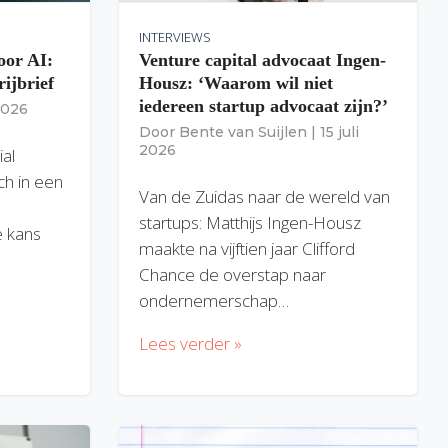
INTERVIEWS
oor AI:
Venture capital advocaat Ingen-
rijbrief
Housz: ‘Waarom wil niet
iedereen startup advocaat zijn?’
 2026
Door
Bente van Suijlen
|
15 juli
2026
ial
ich in een
Van de Zuidas naar de wereld van
startups: Matthijs Ingen-Housz
 kans
maakte na vijftien jaar Clifford
Chance de overstap naar
ondernemerschap…
Lees verder »