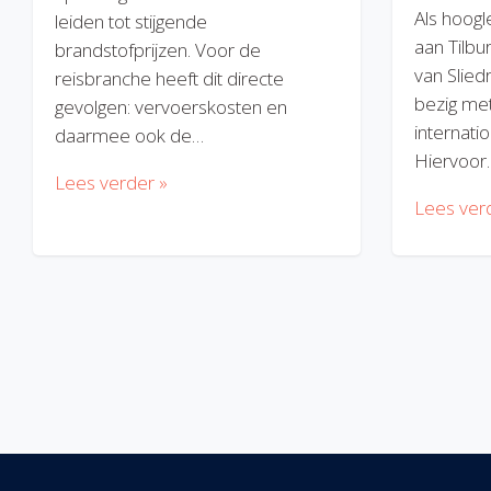
Als hoogl
leiden tot stijgende
aan Tilbu
brandstofprijzen. Voor de
van Slied
reisbranche heeft dit directe
bezig met
gevolgen: vervoerskosten en
internatio
daarmee ook de…
Hiervoor
Lees verder »
Lees ver