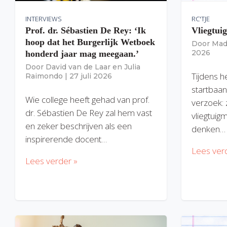
INTERVIEWS
RC'TJE
Prof. dr. Sébastien De Rey: ‘Ik
Vliegtui
hoop dat het Burgerlijk Wetboek
Door
Mad
2026
honderd jaar mag meegaan.’
Door
David van de Laar
en
Julia
Tijdens h
Raimondo
|
27 juli 2026
startbaan
Wie college heeft gehad van prof.
verzoek: 
dr. Sébastien De Rey zal hem vast
vliegtuig
en zeker beschrijven als een
denken…
inspirerende docent…
Lees ver
Lees verder »