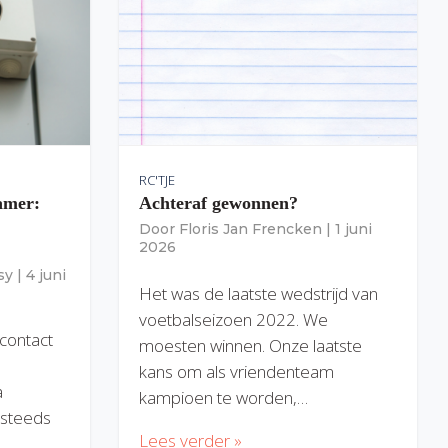
RC'TJE
amer:
Achteraf gewonnen?
Door
Floris Jan Frencken
|
1 juni
2026
sy
|
4 juni
Het was de laatste wedstrijd van
voetbalseizoen 2022. We
 contact
moesten winnen. Onze laatste
kans om als vriendenteam
a
kampioen te worden,…
) steeds
Lees verder »