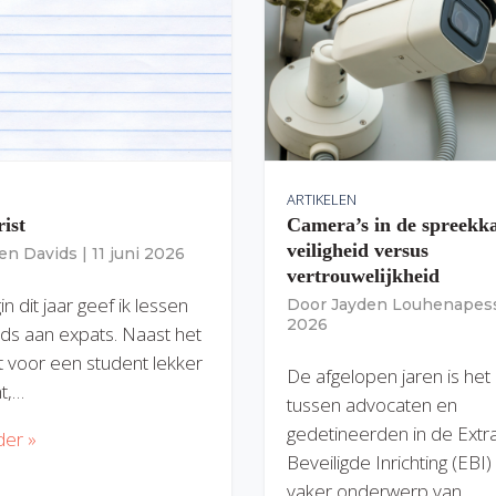
ARTIKELEN
rist
Camera’s in de spreekk
veiligheid versus
ien Davids
|
11 juni 2026
vertrouwelijkheid
n dit jaar geef ik lessen
Door
Jayden Louhenapes
2026
ds aan expats. Naast het
dit voor een student lekker
De afgelopen jaren is het
nt,…
tussen advocaten en
gedetineerden in de Extr
der »
Beveiligde Inrichting (EBI
vaker onderwerp van…