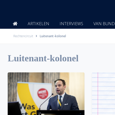
Ga
naar
de
inhoud
ARTIKELEN
INTERVIEWS
VAN BUND
Rechtencircuit
Luitenant-kolonel
Luitenant-kolonel