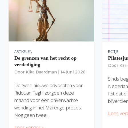
ARTIKELEN
RC'TJE
De grenzen van het recht op
Pilatesju
verdediging
Door
Kar
Door
Kika Baardman
|
14 juni 2026
Sinds begi
De twee nieuwe advocaten voor
Nederlan
Ridouan Taghi zorgden deze
feit dat 
maand voor een onverwachte
bijverdie
wending in het Marengo-proces.
Lees ver
Nog geen twee…
Lees verder »