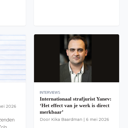
INTERVIEWS
Internationaal strafjurist Yanev:
‘Het effect van je werk is direct
mei 2026
merkbaar’
izenden
Door
Kika Baardman
|
6 mei 2026
Zo’n