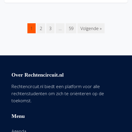
1
2
3
…
59
Volgende »
Over Rechtencircuit.nl
Rechtencircuit.nl biedt een platform voor alle
rechtenstudenten om zich te oriënteren op de
toekomst.
Menu
Agenda