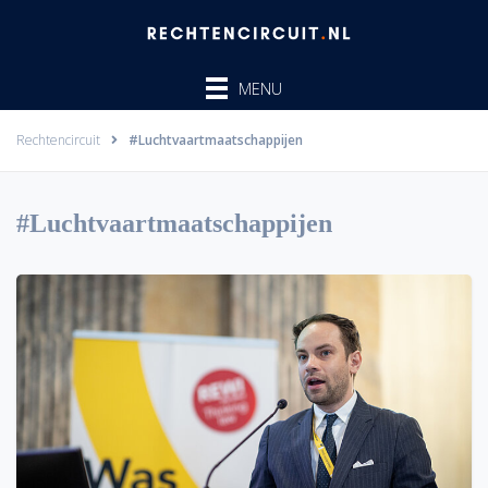
Ga
naar
de
MENU
inhoud
Rechtencircuit
#Luchtvaartmaatschappijen
#Luchtvaartmaatschappijen