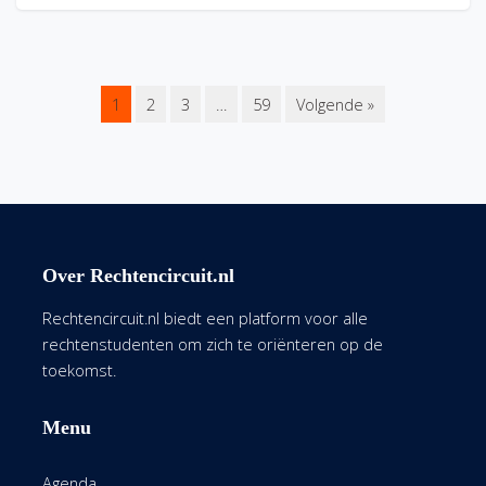
1
2
3
…
59
Volgende »
Over Rechtencircuit.nl
Rechtencircuit.nl biedt een platform voor alle
rechtenstudenten om zich te oriënteren op de
toekomst.
Menu
Agenda