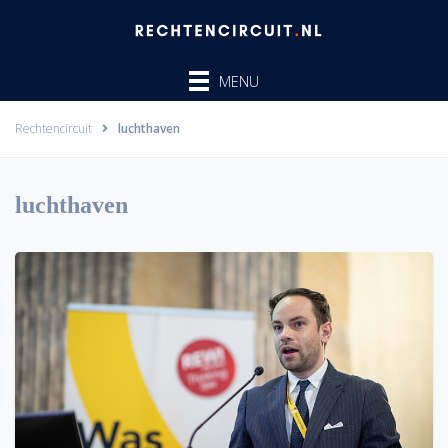
Ga
naar
de
MENU
inhoud
Rechtencircuit
luchthaven
luchthaven