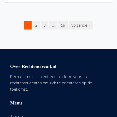
1
2
3
…
59
Volgende »
Over Rechtencircuit.nl
Rechtencircuit.nl biedt een platform voor alle
rechtenstudenten om zich te oriënteren op de
toekomst.
Menu
Agenda