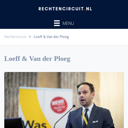
Ga
naar
de
MENU
inhoud
Rechtencircuit
Loeff & Van der Ploeg
Loeff & Van der Ploeg