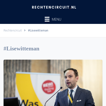
Ga
naar
de
MENU
inhoud
Rechtencircuit
#Lisewitteman
#Lisewitteman