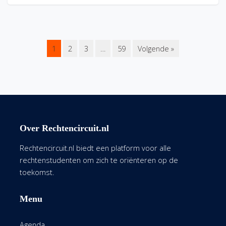
1
2
3
…
59
Volgende »
Over Rechtencircuit.nl
Rechtencircuit.nl biedt een platform voor alle
rechtenstudenten om zich te oriënteren op de
toekomst.
Menu
Agenda