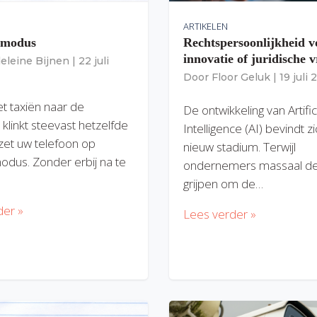
ARTIKELEN
gmodus
Rechtspersoonlijkheid v
innovatie of juridische v
eleine Bijnen
|
22 juli
Door
Floor Geluk
|
19 juli
et taxiën naar de
De ontwikkeling van Artific
 klinkt steevast hetzelfde
Intelligence (AI) bevindt z
zet uw telefoon op
nieuw stadium. Terwijl
modus. Zonder erbij na te
ondernemers massaal de
grijpen om de…
der »
Lees verder »