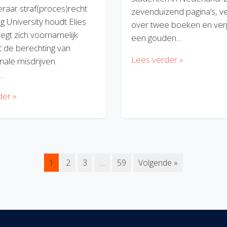
eraar straf(proces)recht
zevenduizend pagina’s, v
rg University houdt Elies
over twee boeken en verp
regt zich voornamelijk
een gouden…
 de berechting van
Lees verder »
nale misdrijven.
…
der »
1
2
3
…
59
Volgende »