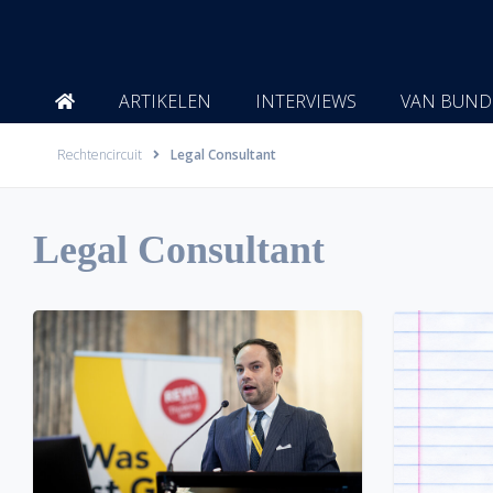
Ga
naar
de
inhoud
ARTIKELEN
INTERVIEWS
VAN BUND
Rechtencircuit
Legal Consultant
Legal Consultant