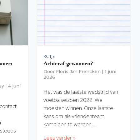
RC'TJE
amer:
Achteraf gewonnen?
Door
Floris Jan Frencken
|
1 juni
2026
sy
|
4 juni
Het was de laatste wedstrijd van
voetbalseizoen 2022. We
 contact
moesten winnen. Onze laatste
kans om als vriendenteam
a
kampioen te worden,…
) steeds
Lees verder »