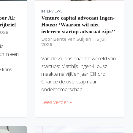
INTERVIEWS
oor AI:
Venture capital advocaat Ingen-
rijbrief
Housz: ‘Waarom wil niet
iedereen startup advocaat zijn?’
 2026
Door
Bente van Suijlen
|
15 juli
2026
ial
ich in een
Van de Zuidas naar de wereld van
startups: Matthijs Ingen-Housz
 kans
maakte na vijftien jaar Clifford
Chance de overstap naar
ondernemerschap…
Lees verder »