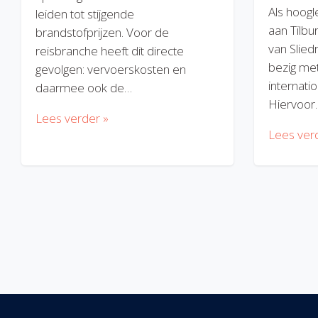
Als hoogl
leiden tot stijgende
aan Tilbu
brandstofprijzen. Voor de
van Slied
reisbranche heeft dit directe
bezig met
gevolgen: vervoerskosten en
internatio
daarmee ook de…
Hiervoor
Lees verder »
Lees ver