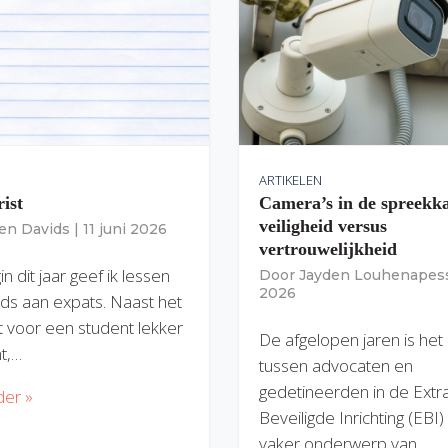
ARTIKELEN
rist
Camera’s in de spreekk
veiligheid versus
ien Davids
|
11 juni 2026
vertrouwelijkheid
n dit jaar geef ik lessen
Door
Jayden Louhenapes
2026
ds aan expats. Naast het
dit voor een student lekker
De afgelopen jaren is het
nt,…
tussen advocaten en
gedetineerden in de Extr
der »
Beveiligde Inrichting (EBI
vaker onderwerp van…