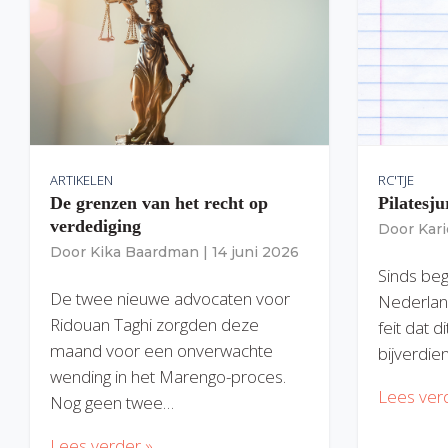
ARTIKELEN
RC'TJE
De grenzen van het recht op
Pilatesju
verdediging
Door
Kar
Door
Kika Baardman
|
14 juni 2026
Sinds begi
De twee nieuwe advocaten voor
Nederlan
Ridouan Taghi zorgden deze
feit dat 
maand voor een onverwachte
bijverdie
wending in het Marengo-proces.
Lees ver
Nog geen twee…
Lees verder »