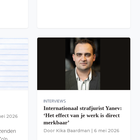
INTERVIEWS
Internationaal strafjurist Yanev:
‘Het effect van je werk is direct
mei 2026
merkbaar’
izenden
Door
Kika Baardman
|
6 mei 2026
Zo’n