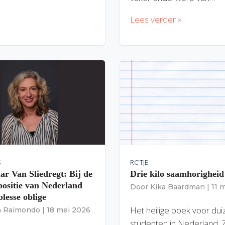
Lees verder »
S
RC'TJE
ar Van Sliedregt: Bij de
Drie kilo saamhorigheid
 positie van Nederland
Door
Kika Baardman
|
11 
lesse oblige
Het heilige boek voor du
ia Raimondo
|
18 mei 2026
studenten in Nederland. 