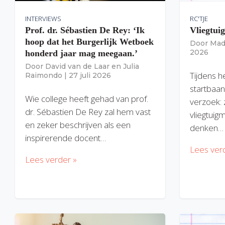
INTERVIEWS
RC'TJE
Prof. dr. Sébastien De Rey: ‘Ik
Vliegtui
hoop dat het Burgerlijk Wetboek
Door
Mad
2026
honderd jaar mag meegaan.’
Door
David van de Laar
en
Julia
Tijdens h
Raimondo
|
27 juli 2026
startbaan
Wie college heeft gehad van prof.
verzoek: 
dr. Sébastien De Rey zal hem vast
vliegtuig
en zeker beschrijven als een
denken…
inspirerende docent…
Lees ver
Lees verder »