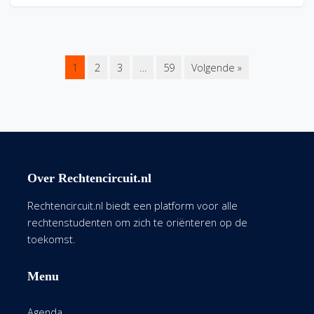
1
2
3
…
59
Volgende »
Over Rechtencircuit.nl
Rechtencircuit.nl biedt een platform voor alle
rechtenstudenten om zich te oriënteren op de
toekomst.
Menu
Agenda