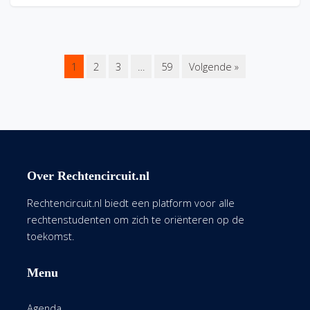
1
2
3
…
59
Volgende »
Over Rechtencircuit.nl
Rechtencircuit.nl biedt een platform voor alle
rechtenstudenten om zich te oriënteren op de
toekomst.
Menu
Agenda