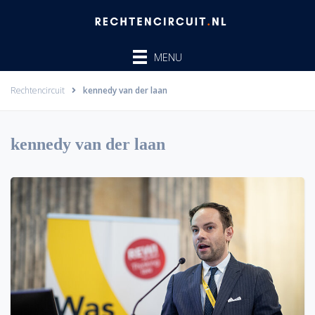
Ga
naar
de
MENU
inhoud
Rechtencircuit
kennedy van der laan
kennedy van der laan