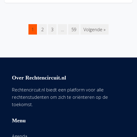
1
2
3
…
59
Volgende »
Over Rechtencircuit.nl
Rechtencircuit.nl biedt een platform voor alle
rechtenstudenten om zich te oriënteren op de
toekomst.
Menu
Agenda