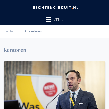
Ga
naar
de
MENU
inhoud
Rechtencircuit
kantoren
kantoren