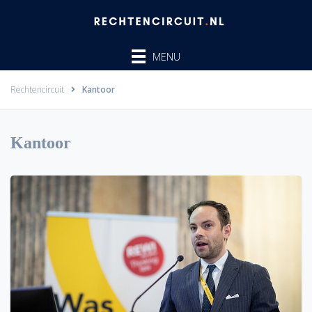
Ga
naar
de
MENU
inhoud
Rechtencircuit
Kantoor
Kantoor