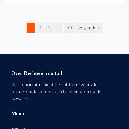
1
2
3
…
59
Volgende »
Over Rechtencircuit.nl
Rechtencircuit.nl biedt een platform voor alle
rechtenstudenten om zich te oriënteren op de
toekomst.
Menu
Agenda