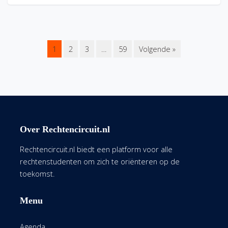
1
2
3
…
59
Volgende »
Over Rechtencircuit.nl
Rechtencircuit.nl biedt een platform voor alle
rechtenstudenten om zich te oriënteren op de
toekomst.
Menu
Agenda