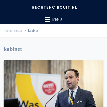
Ga
naar
de
MENU
inhoud
Rechtencircuit
kabinet
kabinet