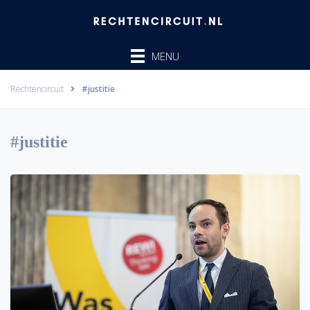
Ga
naar
de
MENU
inhoud
Rechtencircuit
#justitie
#justitie