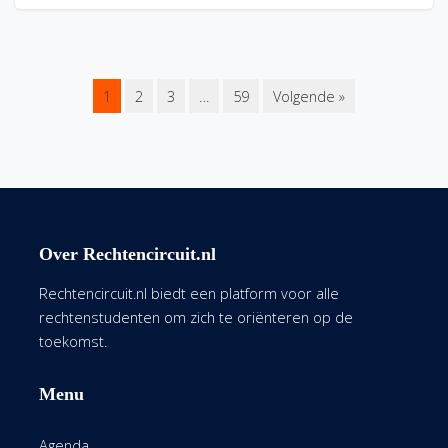
1
2
3
…
59
Volgende »
Over Rechtencircuit.nl
Rechtencircuit.nl biedt een platform voor alle
rechtenstudenten om zich te oriënteren op de
toekomst.
Menu
Agenda