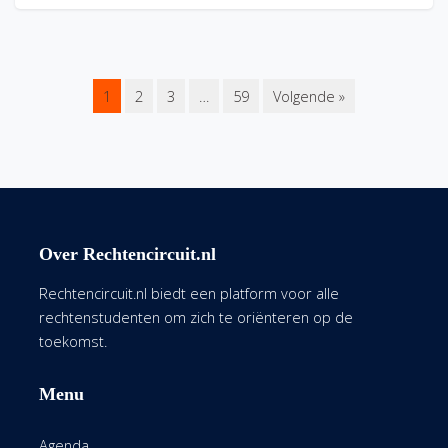
1
2
3
…
59
Volgende »
Over Rechtencircuit.nl
Rechtencircuit.nl biedt een platform voor alle
rechtenstudenten om zich te oriënteren op de
toekomst.
Menu
Agenda