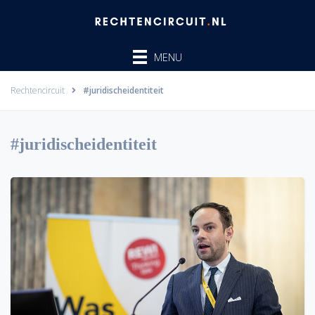
Ga
naar
de
MENU
inhoud
Rechtencircuit
#juridischeidentiteit
#juridischeidentiteit