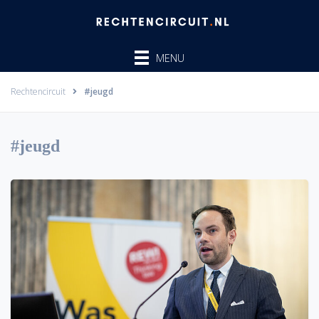
Ga
naar
de
MENU
inhoud
Rechtencircuit
#jeugd
#jeugd