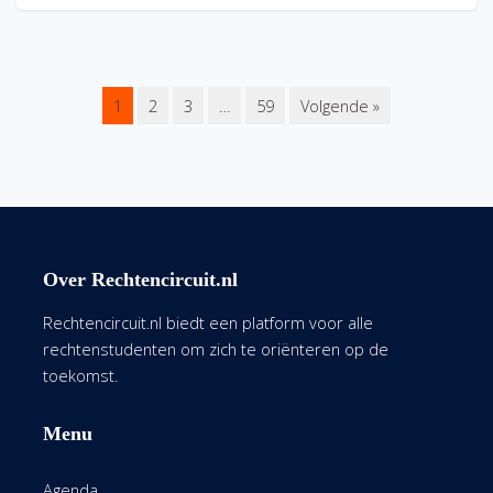
1
2
3
…
59
Volgende »
Over Rechtencircuit.nl
Rechtencircuit.nl biedt een platform voor alle
rechtenstudenten om zich te oriënteren op de
toekomst.
Menu
Agenda