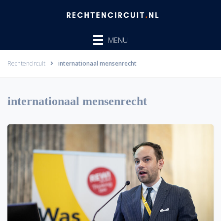
Ga
naar
de
MENU
inhoud
Rechtencircuit
internationaal mensenrecht
internationaal mensenrecht