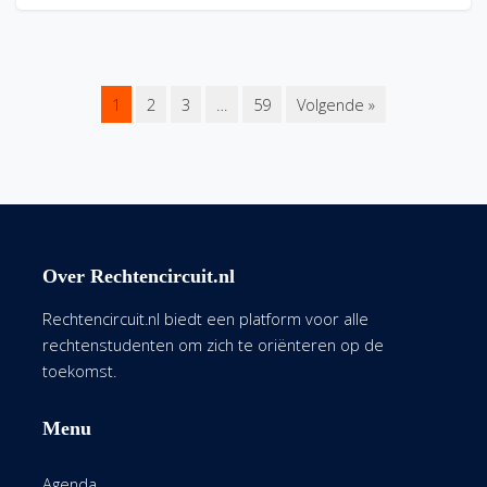
1
2
3
…
59
Volgende »
Over Rechtencircuit.nl
Rechtencircuit.nl biedt een platform voor alle
rechtenstudenten om zich te oriënteren op de
toekomst.
Menu
Agenda