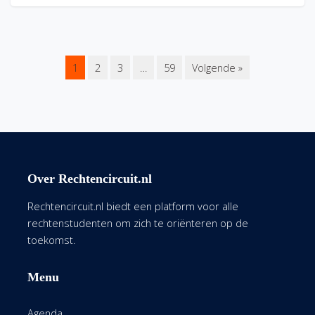
1
2
3
…
59
Volgende »
Over Rechtencircuit.nl
Rechtencircuit.nl biedt een platform voor alle
rechtenstudenten om zich te oriënteren op de
toekomst.
Menu
Agenda