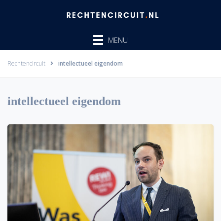
Ga
naar
de
MENU
inhoud
Rechtencircuit
intellectueel eigendom
intellectueel eigendom