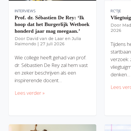
INTERVIEWS
RC'TJE
Prof. dr. Sébastien De Rey: ‘Ik
Vliegtui
hoop dat het Burgerlijk Wetboek
Door
Mad
2026
honderd jaar mag meegaan.’
Door
David van de Laar
en
Julia
Tijdens h
Raimondo
|
27 juli 2026
startbaan
Wie college heeft gehad van prof.
verzoek: 
dr. Sébastien De Rey zal hem vast
vliegtuig
en zeker beschrijven als een
denken…
inspirerende docent…
Lees ver
Lees verder »