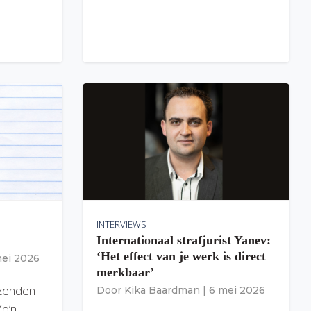
INTERVIEWS
Internationaal strafjurist Yanev:
‘Het effect van je werk is direct
mei 2026
merkbaar’
izenden
Door
Kika Baardman
|
6 mei 2026
Zo’n