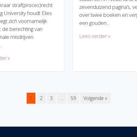
eraar straf(proces)recht
zevenduizend pagina’s, v
rg University houdt Elies
over twee boeken en verp
regt zich voornamelijk
een gouden…
 de berechting van
Lees verder »
nale misdrijven.
…
der »
1
2
3
…
59
Volgende »