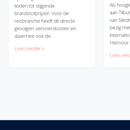
Als hoogl
leiden tot stijgende
aan Tilbu
brandstofprijzen. Voor de
van Slied
reisbranche heeft dit directe
bezig met
gevolgen: vervoerskosten en
internatio
daarmee ook de…
Hiervoor
Lees verder »
Lees ver