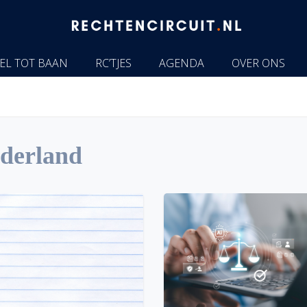
EL TOT BAAN
RC’TJES
AGENDA
OVER ONS
ederland