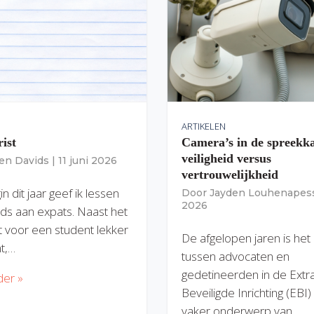
ARTIKELEN
rist
Camera’s in de spreekk
veiligheid versus
ien Davids
|
11 juni 2026
vertrouwelijkheid
n dit jaar geef ik lessen
Door
Jayden Louhenapes
2026
ds aan expats. Naast het
dit voor een student lekker
De afgelopen jaren is het
nt,…
tussen advocaten en
gedetineerden in de Extr
der »
Beveiligde Inrichting (EBI
vaker onderwerp van…