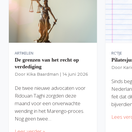
ARTIKELEN
RC'TJE
De grenzen van het recht op
Pilatesju
verdediging
Door
Kar
Door
Kika Baardman
|
14 juni 2026
Sinds begi
De twee nieuwe advocaten voor
Nederlan
Ridouan Taghi zorgden deze
feit dat 
maand voor een onverwachte
bijverdie
wending in het Marengo-proces.
Lees ver
Nog geen twee…
Lees verder »