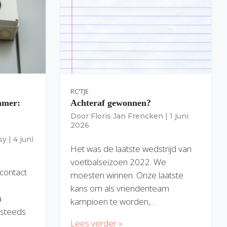
RC'TJE
amer:
Achteraf gewonnen?
Door
Floris Jan Frencken
|
1 juni
2026
sy
|
4 juni
Het was de laatste wedstrijd van
voetbalseizoen 2022. We
 contact
moesten winnen. Onze laatste
kans om als vriendenteam
a
kampioen te worden,…
) steeds
Lees verder »