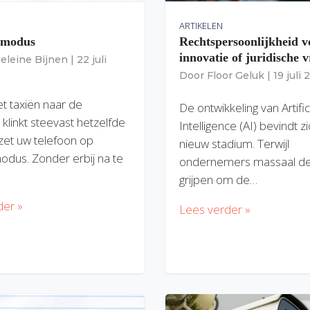
ARTIKELEN
gmodus
Rechtspersoonlijkheid v
innovatie of juridische v
eleine Bijnen
|
22 juli
Door
Floor Geluk
|
19 juli
et taxiën naar de
De ontwikkeling van Artific
 klinkt steevast hetzelfde
Intelligence (AI) bevindt z
zet uw telefoon op
nieuw stadium. Terwijl
modus. Zonder erbij na te
ondernemers massaal de
grijpen om de…
der »
Lees verder »