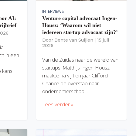
INTERVIEWS
oor AI:
Venture capital advocaat Ingen-
rijbrief
Housz: ‘Waarom wil niet
iedereen startup advocaat zijn?’
 2026
Door
Bente van Suijlen
|
15 juli
2026
ial
ich in een
Van de Zuidas naar de wereld van
startups: Matthijs Ingen-Housz
 kans
maakte na vijftien jaar Clifford
Chance de overstap naar
ondernemerschap…
Lees verder »