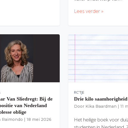
Lees verder »
S
RC'TJE
ar Van Sliedregt: Bij de
Drie kilo saamhorigheid
 positie van Nederland
Door
Kika Baardman
|
11 
lesse oblige
Het heilige boek voor du
ia Raimondo
|
18 mei 2026
studenten in Nederland. 