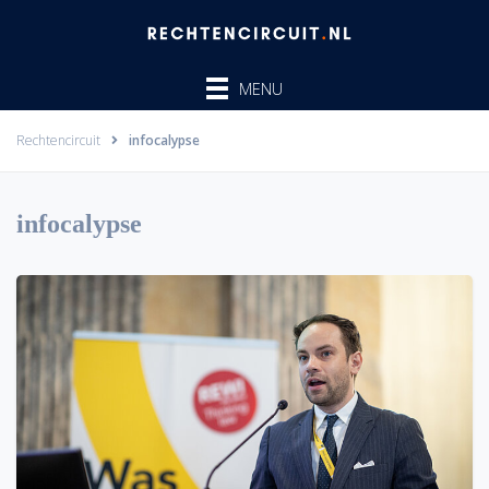
Ga
naar
de
MENU
inhoud
Rechtencircuit
infocalypse
infocalypse