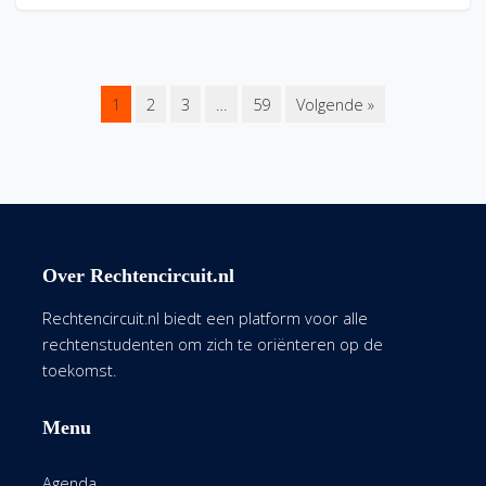
1
2
3
…
59
Volgende »
Over Rechtencircuit.nl
Rechtencircuit.nl biedt een platform voor alle
rechtenstudenten om zich te oriënteren op de
toekomst.
Menu
Agenda