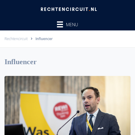
Ga
naar
de
MENU
inhoud
Rechtencircuit
Influencer
Influencer