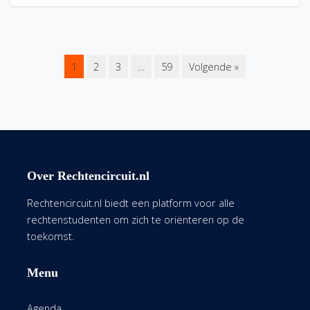
1
2
3
…
59
Volgende »
Over Rechtencircuit.nl
Rechtencircuit.nl biedt een platform voor alle
rechtenstudenten om zich te oriënteren op de
toekomst.
Menu
Agenda