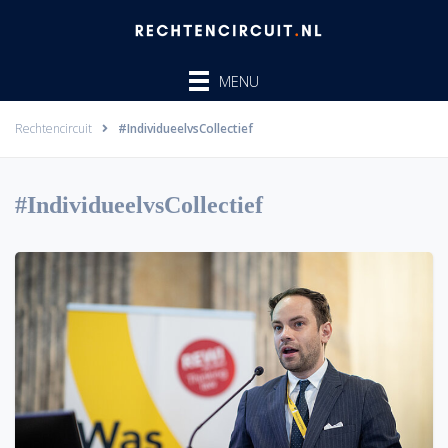
Ga
naar
de
MENU
inhoud
Rechtencircuit
#IndividueelvsCollectief
#IndividueelvsCollectief