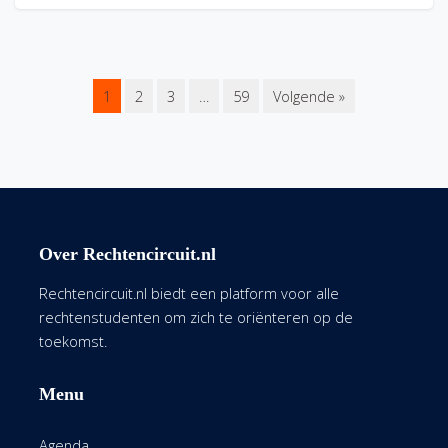
1
2
3
…
59
Volgende »
Over Rechtencircuit.nl
Rechtencircuit.nl biedt een platform voor alle
rechtenstudenten om zich te oriënteren op de
toekomst.
Menu
Agenda