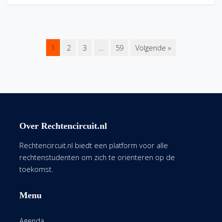
1
2
3
…
59
Volgende »
Over Rechtencircuit.nl
Rechtencircuit.nl biedt een platform voor alle
rechtenstudenten om zich te oriënteren op de
toekomst.
Menu
Agenda