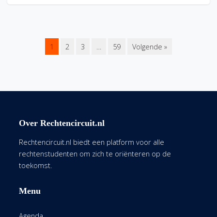
1
2
3
…
59
Volgende »
Over Rechtencircuit.nl
Rechtencircuit.nl biedt een platform voor alle
rechtenstudenten om zich te oriënteren op de
toekomst.
Menu
Agenda