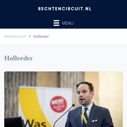
Ga
naar
de
MENU
inhoud
Rechtencircuit
Holleeder
Holleeder