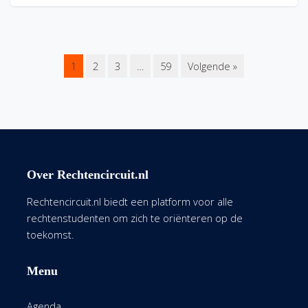
1
2
3
…
59
Volgende »
Over Rechtencircuit.nl
Rechtencircuit.nl biedt een platform voor alle
rechtenstudenten om zich te oriënteren op de
toekomst.
Menu
Agenda