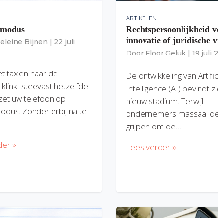
ARTIKELEN
gmodus
Rechtspersoonlijkheid v
innovatie of juridische v
eleine Bijnen
|
22 juli
Door
Floor Geluk
|
19 juli
et taxiën naar de
De ontwikkeling van Artific
 klinkt steevast hetzelfde
Intelligence (AI) bevindt z
zet uw telefoon op
nieuw stadium. Terwijl
modus. Zonder erbij na te
ondernemers massaal de
grijpen om de…
der »
Lees verder »