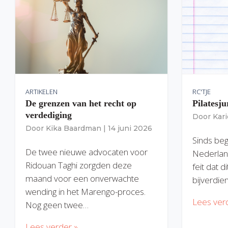
ARTIKELEN
RC'TJE
De grenzen van het recht op
Pilatesju
verdediging
Door
Kar
Door
Kika Baardman
|
14 juni 2026
Sinds begi
De twee nieuwe advocaten voor
Nederlan
Ridouan Taghi zorgden deze
feit dat 
maand voor een onverwachte
bijverdie
wending in het Marengo-proces.
Lees ver
Nog geen twee…
Lees verder »