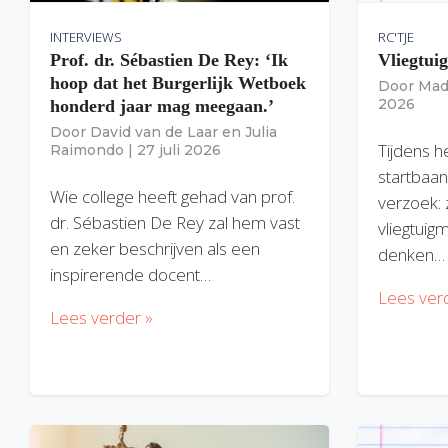
INTERVIEWS
RC'TJE
Prof. dr. Sébastien De Rey: ‘Ik
Vliegtui
hoop dat het Burgerlijk Wetboek
Door
Mad
2026
honderd jaar mag meegaan.’
Door
David van de Laar
en
Julia
Tijdens h
Raimondo
|
27 juli 2026
startbaan
Wie college heeft gehad van prof.
verzoek: 
dr. Sébastien De Rey zal hem vast
vliegtuig
en zeker beschrijven als een
denken…
inspirerende docent…
Lees ver
Lees verder »