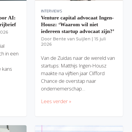
INTERVIEWS
oor AI:
Venture capital advocaat Ingen-
rijbrief
Housz: ‘Waarom wil niet
iedereen startup advocaat zijn?’
 2026
Door
Bente van Suijlen
|
15 juli
2026
ial
ich in een
Van de Zuidas naar de wereld van
startups: Matthijs Ingen-Housz
 kans
maakte na vijftien jaar Clifford
Chance de overstap naar
ondernemerschap…
Lees verder »