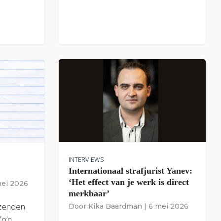
INTERVIEWS
Internationaal strafjurist Yanev:
‘Het effect van je werk is direct
mei 2026
merkbaar’
izenden
Door
Kika Baardman
|
6 mei 2026
Zo’n