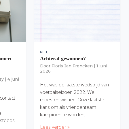
RC'TJE
amer:
Achteraf gewonnen?
Door
Floris Jan Frencken
|
1 juni
2026
sy
|
4 juni
Het was de laatste wedstrijd van
voetbalseizoen 2022. We
 contact
moesten winnen. Onze laatste
kans om als vriendenteam
a
kampioen te worden,…
) steeds
Lees verder »