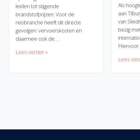
Als hoogl
leiden tot stijgende
aan Tilbu
brandstofprijzen. Voor de
van Slied
reisbranche heeft dit directe
bezig met
gevolgen: vervoerskosten en
internatio
daarmee ook de…
Hiervoor
Lees verder »
Lees ver