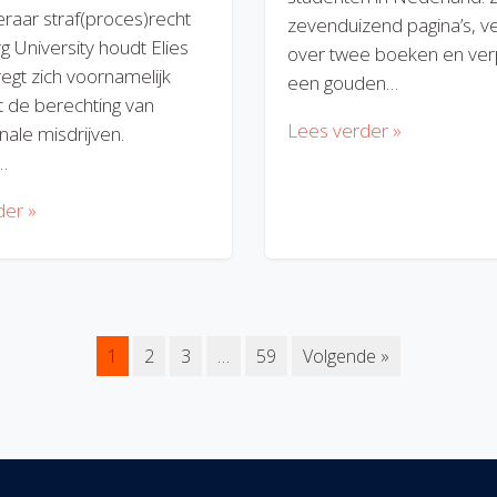
eraar straf(proces)recht
zevenduizend pagina’s, v
rg University houdt Elies
over twee boeken en verp
regt zich voornamelijk
een gouden…
 de berechting van
Lees verder »
nale misdrijven.
…
der »
1
2
3
…
59
Volgende »