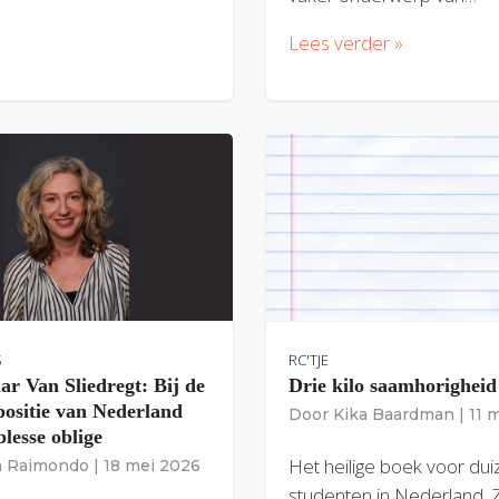
Lees verder »
S
RC'TJE
ar Van Sliedregt: Bij de
Drie kilo saamhorigheid
 positie van Nederland
Door
Kika Baardman
|
11 
lesse oblige
Het heilige boek voor du
ia Raimondo
|
18 mei 2026
studenten in Nederland. 