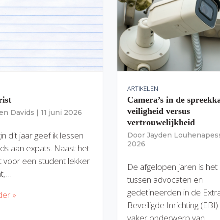
ARTIKELEN
rist
Camera’s in de spreekk
veiligheid versus
ien Davids
|
11 juni 2026
vertrouwelijkheid
n dit jaar geef ik lessen
Door
Jayden Louhenapes
2026
ds aan expats. Naast het
dit voor een student lekker
De afgelopen jaren is het
nt,…
tussen advocaten en
gedetineerden in de Extr
der »
Beveiligde Inrichting (EBI
vaker onderwerp van…