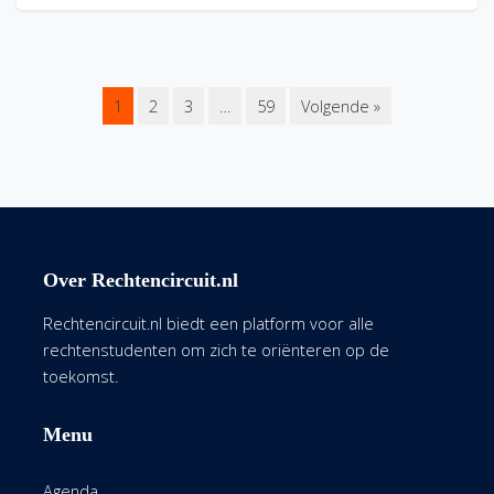
1
2
3
…
59
Volgende »
Over Rechtencircuit.nl
Rechtencircuit.nl biedt een platform voor alle
rechtenstudenten om zich te oriënteren op de
toekomst.
Menu
Agenda