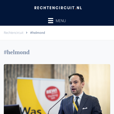
Ga
naar
de
MENU
inhoud
Rechtencircuit
#helmond
#helmond